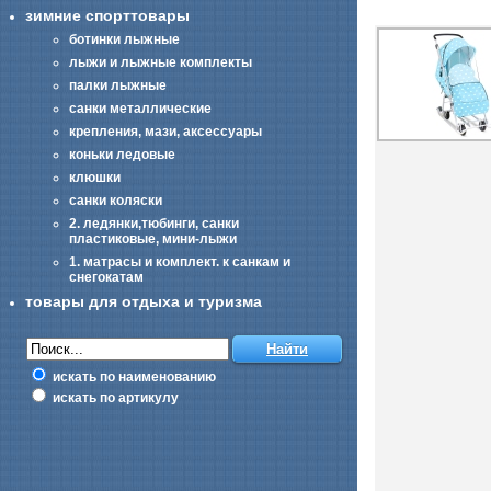
зимние спорттовары
ботинки лыжные
лыжи и лыжные комплекты
палки лыжные
санки металлические
крепления, мази, аксессуары
коньки ледовые
клюшки
санки коляски
2. ледянки,тюбинги, санки
пластиковые, мини-лыжи
1. матрасы и комплект. к санкам и
снегокатам
товары для отдыха и туризма
искать по наименованию
искать по артикулу