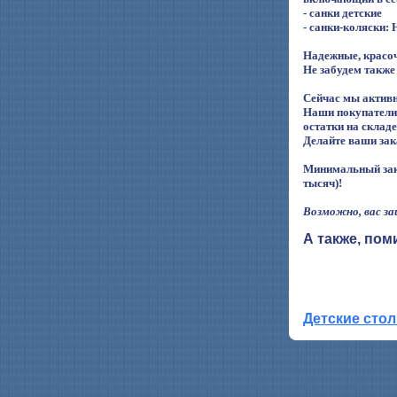
- санки детские
-
санки-коляски: 
Надежные, красоч
Не забудем также
Сейчас мы активн
Наши покупатели 
остатки на складе
Делайте ваши зака
Минимальный зак
тысяч)!
Возможно, вас з
А также, пом
Детские сто