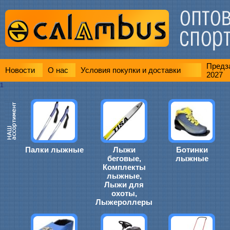
Предза
Новости
О нас
Условия покупки и доставки
2027
1
Палки лыжные
Лыжи
Ботинки
беговые,
лыжные
Комплекты
лыжные,
Лыжи для
охоты,
Лыжероллеры