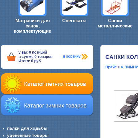
Матрасики для
Снегокаты
Санки
санок,
металлические
комплектующие
у вас
0
позиций
САНКИ КО
в корзину
в сумме
0
товаров
Итого:
0
руб.
Прайс
>
4. ЗИМН
палки для ходьбы
уцененные товары