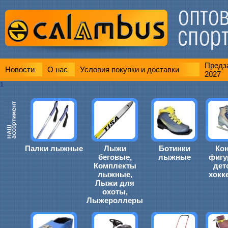
Предза
Новости
О нас
Условия покупки и доставки
2027
1
Палки лыжные
Лыжи
Ботинки
Ко
беговые,
лыжные
фигу
Комплекты
дет
лыжные,
хокк
Лыжи для
охоты,
Лыжероллеры