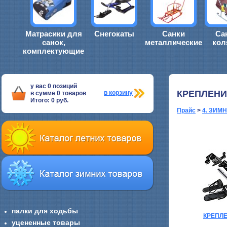
Матрасики для
Снегокаты
Санки
Са
санок,
металлические
кол
комплектующие
у вас
0
позиций
КРЕПЛЕНИ
в корзину
в сумме
0
товаров
Итого:
0
руб.
Прайс
>
4. ЗИМ
палки для ходьбы
КРЕПЛ
уцененные товары