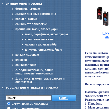
зимние спорттовары
ботинки лыжные
лыжи и лыжные комплекты
палки лыжные
санки металлические
крепления, мази, аксессуары
ШНУ
мази, парафины, аксессуары
Х
крепления лыжные
чехлы, связки, шайбы
шнурки,ленты хоккейные
Если Вы любите 
коньки ледовые
качественных кр
клюшки
катании на лыжа
именитых произв
санки коляски
катания, сделав
2. ледянки,тюбинги, санки
невысокой стоим
пластиковые, мини-лыжи
покупателя.
1. матрасы и комплект. к санкам и
снегокатам
Весь товар реал
товары для отдыха и туризма
Помимо креплени
зависимости от 
Реализуемые нам
1. Парафин.
искать по наименованию
2. Мазь держани
искать по артикулу