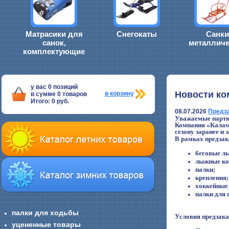
Матрасики для
Снегокаты
Санки
санок,
металличе
комплектующие
у вас
0
позиций
Новости ко
в корзину
в сумме
0
товаров
Итого:
0
руб.
08.07.2026
Предза
Уважаемые партн
Компания «Каламб
сезону заранее и
В рамках предзак
беговые л
лыжные ко
палки;
крепления;
хоккейные
палки для 
палки для ходьбы
Условия предзака
уцененные товары