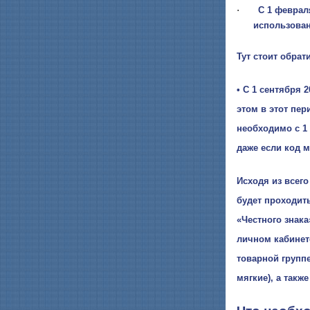
·
С 1 феврал
использован
Тут стоит обрат
•
С 1 сентября 2
этом в этот пе
необходимо с 1 
даже если код 
Исходя из всег
будет проходит
«Честного знак
личном кабинет
товарной группе
мягкие), а такж