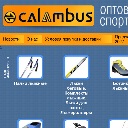
Предза
Новости
О нас
Условия покупки и доставки
2027
1
Палки лыжные
Лыжи
Ботинк
беговые,
лыжны
Комплекты
лыжные,
Лыжи для
охоты,
Лыжероллеры