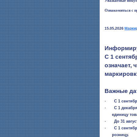
Уважаемые покупа
Ознакомиться с п
15.05.2026
Маркир
Информиру
С 1 сентяб
означает, 
маркировк
Важные да
·
С 1 сентябр
·
С 1 декабря
единицу тов
·
До 31 авгус
·
С 1 сентябр
розницу.