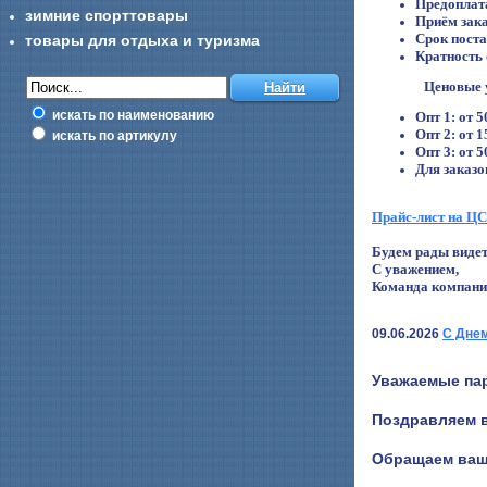
Предоплат
зимние спорттовары
Приём зака
Срок поста
товары для отдыха и туризма
Кратность 
Ценовые 
искать по наименованию
Опт 1: от 5
Опт 2: от 1
искать по артикулу
Опт 3: от 5
Для заказо
Прайс-лист на ЦС
Будем рады видет
С уважением,
Команда компани
09.06.2026
С Днем
Уважаемые па
Поздравляем в
Обращаем ваше