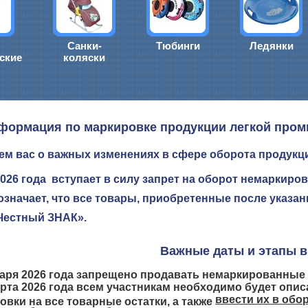
Санки-
Тюбинги
Ледянки
ские
коляски
формация по маркировке продукции легкой про
м вас о важных изменениях в сфере оборота продукци
2026 года
вступает в силу запрет на оборот немаркиро
 означает, что все товары, приобретенные после указ
Честный ЗНАК».
Важные даты и этапы в
аря 2026 года
запрещено продавать немаркированные 
арта 2026 года
всем участникам необходимо будет описа
ввести их в обо
овки на все товарные остатки, а также