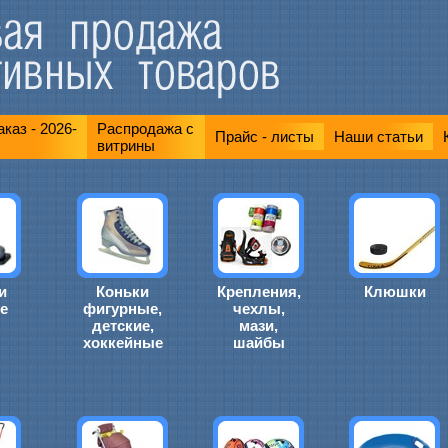
каз - 2026-
Распродажа с
Прайс - листы
Наши статьи
витрины
и
Коньки
Крепления,
Клюшки
е
фигурные,
чехлы,
детские,
мази,
хоккейные
шайбы