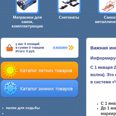
Матрасики для
Снегокаты
Санки
санок,
металличе
комплектующие
у вас
0
позиций
Важная ин
в корзину
в сумме
0
товаров
Итого:
0
руб.
Информируе
С 1 января 
волна). Это
в системе «
С 1 янв
палки для ходьбы
До 1 м
маркир