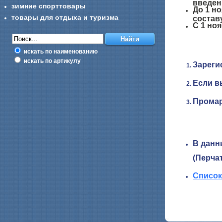
введен
зимние спорттовары
До 1 но
товары для отдыха и туризма
составу
С 1 ноя
искать по наименованию
искать по артикулу
Зареги
Если в
Промар
В данн
(Перча
Список