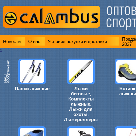
Предза
Новости
О нас
Условия покупки и доставки
2027
1
Палки лыжные
Лыжи
Ботинк
беговые,
лыжны
Комплекты
лыжные,
Лыжи для
охоты,
Лыжероллеры