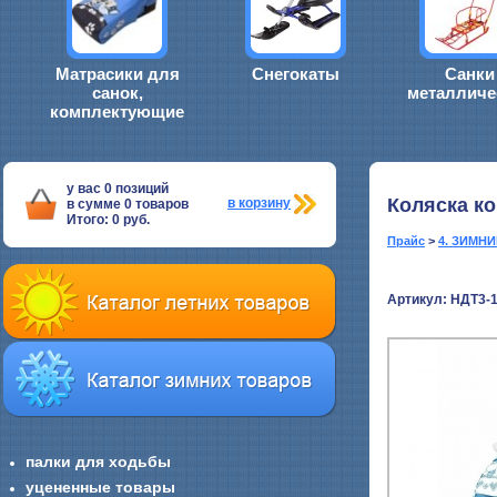
Матрасики для
Снегокаты
Санки
санок,
металличе
комплектующие
у вас
0
позиций
Коляска к
в корзину
в сумме
0
товаров
Итого:
0
руб.
Прайс
>
4. ЗИМН
Артикул: НДТ3-
палки для ходьбы
уцененные товары