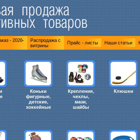
каз - 2026-
Распродажа с
Прайс - листы
Наши статьи
витрины
и
Коньки
Крепления,
Клюшки
е
фигурные,
чехлы,
детские,
мази,
хоккейные
шайбы