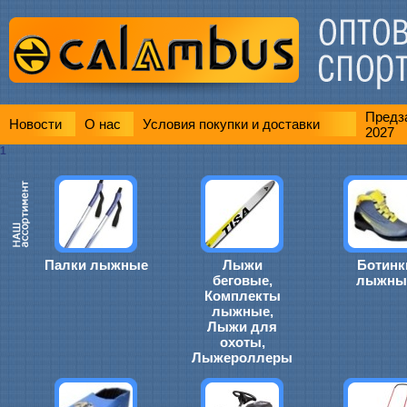
Предза
Новости
О нас
Условия покупки и доставки
2027
1
Палки лыжные
Лыжи
Ботинк
беговые,
лыжны
Комплекты
лыжные,
Лыжи для
охоты,
Лыжероллеры