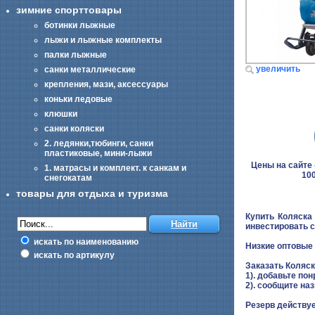
зимние спорттовары
ботинки лыжные
лыжи и лыжные комплекты
палки лыжные
увеличить
санки металлические
крепления, мази, аксессуары
коньки ледовые
клюшки
санки коляски
2. ледянки,тюбинги, санки
пластиковые, мини-лыжи
Цены на сайте -
1. матрасы и комплект. к санкам и
100
снегокатам
товары для отдыха и туризма
Купить Коляска
инвестировать с
искать по наименованию
Низкие оптовые 
искать по артикулу
Заказать Коляс
1). добавьте пон
2). сообщите на
Резерв действуе