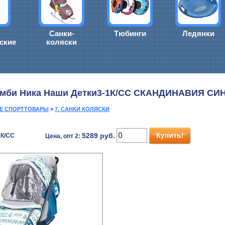
Санки-
Тюбинги
Ледянки
ские
коляски
омби Ника Наши Детки3-1К/СС СКАНДИНАВИЯ СИ
ИЕ СПОРТТОВАРЫ
>
7. САНКИ КОЛЯСКИ
5289
руб.
1К/СС
Цена, опт 2: