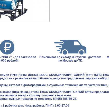
 "Опт 2" - для заказов от
Самовывоз со склада в Реутове, доставка
М
 000 рублей!
по Москве до ТК.
 комби Ника Наши Детки3-1К/СС СКАНДИНАВИЯ СИНИЙ (арт: НДТ3-1К/СС
редства в развитие вашего бизнеса, ведь мы предлагаем широкий выбор 
цены, каталог с фотографиями, актуальные технические характеристики, 
ка комби Ника Наши Детки3-1К/СС СКАНДИНАВИЯ СИНИЙ оптом предлагае
равившийся товар в корзину, отправьте нам заказ.
звания нужных товаров по телефону 8(495) 488-69-23.
т 3 рабочих дня. Часы работы: Пн-Пт 9.00-17.00