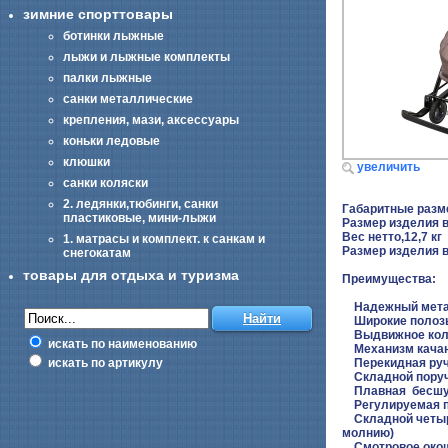
зимние спорттовары
ботинки лыжные
лыжи и лыжные комплекты
палки лыжные
санки металлические
крепления, мази, аксессуары
коньки ледовые
клюшки
увеличить
санки коляски
2. ледянки,тюбинги, санки
Габаритные разм
пластиковые, мини-лыжи
Размер изделия 
Вес нетто,12,7 кг
1. матрасы и комплект. к санкам и
Размер изделия 
снегокатам
товары для отдыха и туризма
Преимущества:
Надежный металл
Широкие полоз
Выдвижное колес
искать по наименованию
Механизм качан
Перекидная ручк
искать по артикулу
Складной поруче
Плавная бесшумн
Регулируемая п
Складной четыре
молнию)
Смотровое око