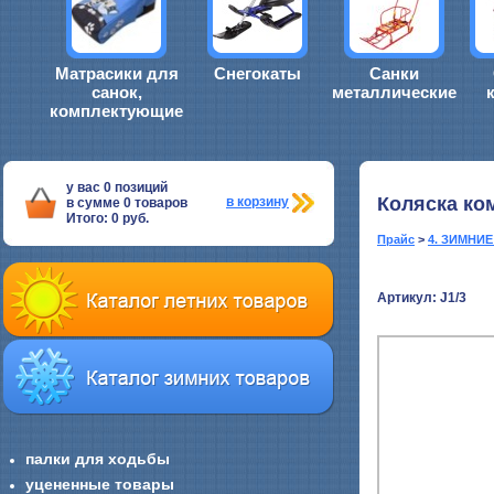
Матрасики для
Снегокаты
Санки
санок,
металлические
комплектующие
у вас
0
позиций
Коляска ко
в корзину
в сумме
0
товаров
Итого:
0
руб.
Прайс
>
4. ЗИМНИ
Артикул: J1/3
палки для ходьбы
уцененные товары