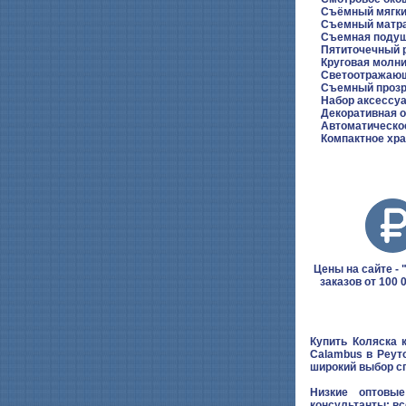
Съёмный мягкий
Съемный матрас
Съемная подушк
Пятиточечный р
Круговая молния
Светоотражающ
Съемный прозра
Набор аксессуар
Декоративная о
Автоматическое 
Компактное хран
Цены на сайте - "
заказов от 100 
Купить Коляска 
Calambus в Реут
широкий выбор с
Низкие оптовые
консультанты: вс