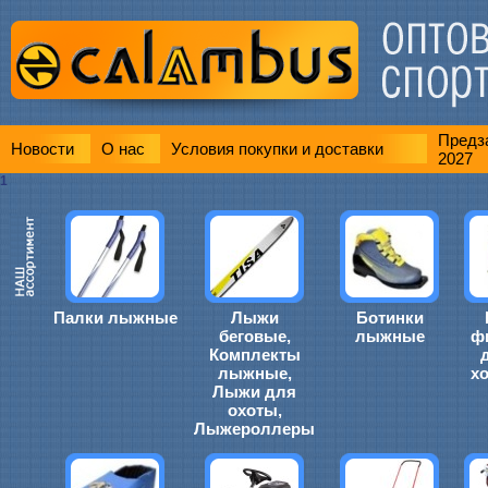
Предза
Новости
О нас
Условия покупки и доставки
2027
1
Палки лыжные
Лыжи
Ботинки
беговые,
лыжные
ф
Комплекты
лыжные,
х
Лыжи для
охоты,
Лыжероллеры