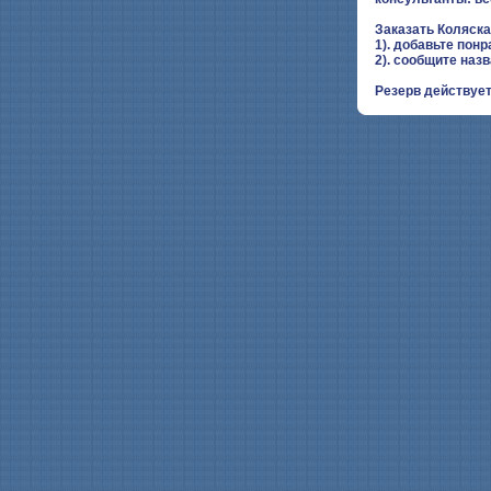
Заказать Коляск
1). добавьте понр
2). сообщите наз
Резерв действует