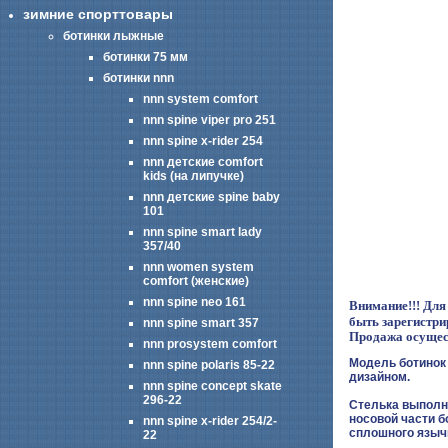
зимние спорттовары
ботинки лыжные
ботинки 75 мм
ботинки nnn
nnn system comfort
nnn spine viper pro 251
nnn spine x-rider 254
nnn детские comfort
kids (на липучке)
nnn детские spine baby
101
nnn spine smart lady
357/40
nnn women system
comfort (женские)
nnn spine neo 161
Внимание!!!
Для
быть зарегистри
nnn spine smart 357
Продажа осущест
nnn prosystem comfort
Модель
ботинок
nnn spine polaris 85-22
дизайном.
nnn spine concept skate
296-22
Стелька выполне
носовой части б
nnn spine x-rider 254/2-
сплошного язычк
22