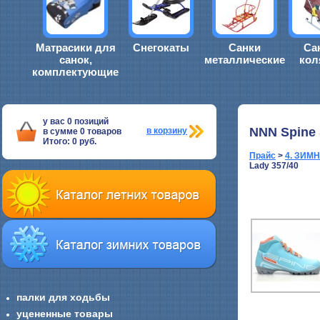
Матрасики для
Снегокаты
Санки
Са
санок,
металлические
кол
комплектующие
у вас
0
позиций
NNN Spine 
в корзину
в сумме
0
товаров
Итого:
0
руб.
Прайс
>
4. ЗИМ
Lady 357/40
палки для ходьбы
уцененные товары