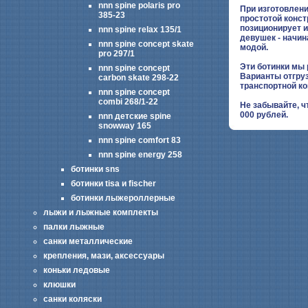
nnn spine polaris pro
При изготовлен
385-23
простотой конст
позиционирует 
nnn spine relax 135/1
девушек - начи
nnn spine concept skate
модой.
pro 297/1
Эти ботинки мы 
nnn spine concept
Варианты отгру
carbon skate 298-22
транспортной ко
nnn spine concept
combi 268/1-22
Не забывайте, ч
000 рублей.
nnn детские spine
snowway 165
nnn spine comfort 83
nnn spine energy 258
ботинки sns
ботинки tisa и fischer
ботинки лыжероллерные
лыжи и лыжные комплекты
палки лыжные
санки металлические
крепления, мази, аксессуары
коньки ледовые
клюшки
санки коляски