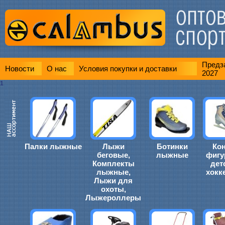
Предза
Новости
О нас
Условия покупки и доставки
2027
1
Палки лыжные
Лыжи
Ботинки
Ко
беговые,
лыжные
фигу
Комплекты
дет
лыжные,
хокк
Лыжи для
охоты,
Лыжероллеры