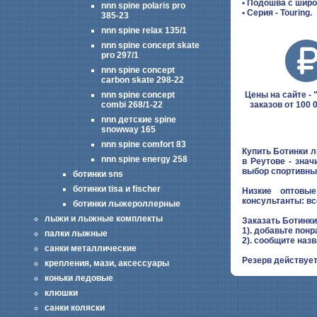
• Подошва с широ
nnn spine polaris pro
• Серия - Touring.
385-23
nnn spine relax 135/1
nnn spine concept skate
pro 297/1
nnn spine concept
carbon skate 298-22
Цены на сайте - "
nnn spine concept
заказов от 100 
combi 268/1-22
nnn детские spine
snowway 165
nnn spine comfort 83
Купить Ботинки л
nnn spine energy 258
в Реутове - зна
выбор спортивны
ботинки sns
ботинки tisa и fischer
Низкие оптовые
консультанты: вс
ботинки лыжероллерные
лыжи и лыжные комплекты
Заказать Ботинки
1). добавьте понр
палки лыжные
2). сообщите наз
санки металлические
Резерв действует
крепления, мази, аксессуары
коньки ледовые
клюшки
санки коляски