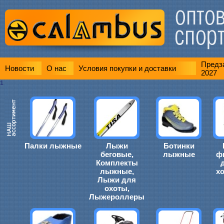
Предза
Новости
О нас
Условия покупки и доставки
2027
1
Палки лыжные
Лыжи
Ботинки
беговые,
лыжные
ф
Комплекты
лыжные,
х
Лыжи для
охоты,
Лыжероллеры