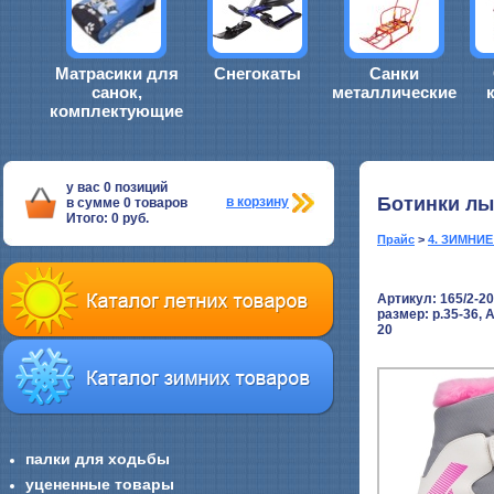
Матрасики для
Снегокаты
Санки
санок,
металлические
комплектующие
у вас
0
позиций
Ботинки лы
в корзину
в сумме
0
товаров
Итого:
0
руб.
Прайс
>
4. ЗИМНИ
Артикул: 165/2-20
размер:
р.35-36, 
20
палки для ходьбы
уцененные товары