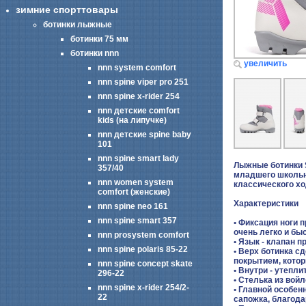
зимние спорттовары
ботинки лыжные
ботинки 75 мм
ботинки nnn
увеличить
nnn system comfort
nnn spine viper pro 251
nnn spine x-rider 254
nnn детские comfort
kids (на липучке)
nnn детские spine baby
101
nnn spine smart lady
Лыжные ботинки 
357/40
младшего школьн
nnn women system
классического хо
comfort (женские)
Характеристики
nnn spine neo 161
nnn spine smart 357
• Фиксация ноги 
очень легко и бы
nnn prosystem comfort
• Язык - клапан 
nnn spine polaris 85-22
• Верх ботинка с
покрытием, котор
nnn spine concept skate
• Внутри - утепл
296-22
• Стелька из войл
nnn spine x-rider 254/2-
• Главной особен
22
сапожка, благода