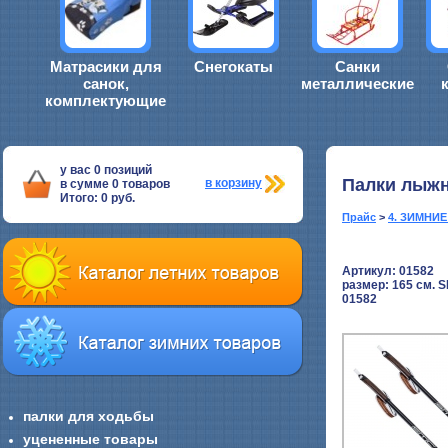
Матрасики для
Снегокаты
Санки
санок,
металлические
комплектующие
у вас
0
позиций
Палки лыжн
в корзину
в сумме
0
товаров
Итого:
0
руб.
Прайс
>
4. ЗИМНИ
Артикул: 01582
размер:
165 см. 
01582
палки для ходьбы
уцененные товары