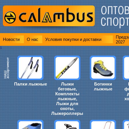
Предза
Новости
О нас
Условия покупки и доставки
2027
1
Палки лыжные
Лыжи
Ботинки
беговые,
лыжные
ф
Комплекты
лыжные,
х
Лыжи для
охоты,
Лыжероллеры