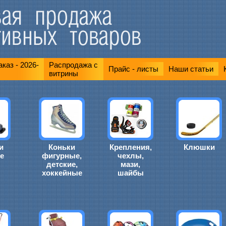
каз - 2026-
Распродажа с
Прайс - листы
Наши статьи
витрины
и
Коньки
Крепления,
Клюшки
е
фигурные,
чехлы,
детские,
мази,
хоккейные
шайбы