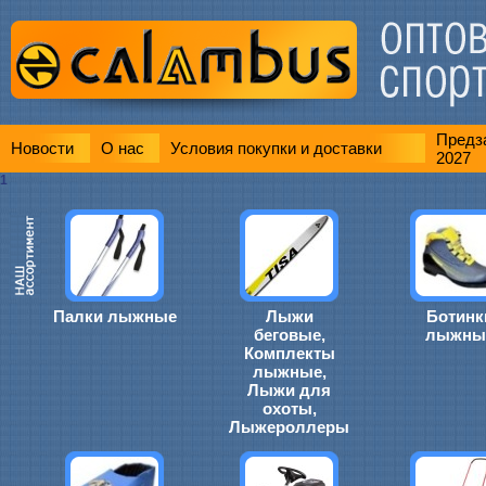
Предза
Новости
О нас
Условия покупки и доставки
2027
1
Палки лыжные
Лыжи
Ботинк
беговые,
лыжны
Комплекты
лыжные,
Лыжи для
охоты,
Лыжероллеры