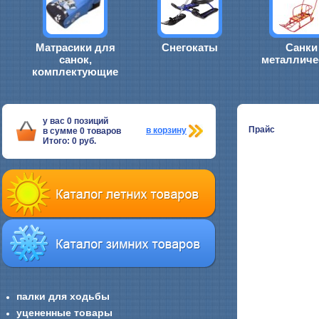
Матрасики для
Снегокаты
Санки
санок,
металличе
комплектующие
у вас
0
позиций
Прайс
в корзину
в сумме
0
товаров
Итого:
0
руб.
палки для ходьбы
уцененные товары