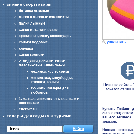
зимние спорттовары
ботинки лыжные
лыжи и лыжные комплекты
палки лыжные
санки металлические
крепления, мази, аксессуары
увеличить
коньки ледовые
клюшки
санки коляски
2. ледянки,тюбинги, санки
пластиковые, мини-лыжи
ледянки, круги, санки
минилыжи, сноуборды,
клюшки, коньки
Цены на сайте - "
тюбинги, камеры для
заказов от 100 
тюбингов
1. матрасы и комплект. к санкам и
снегокатам
Купить Тюбинг 
снегокаты
сн020.080) оптом
товары для отдыха и туризма
вашего бизнеса,
заказов.
Низкие оптовые
консультанты: вс