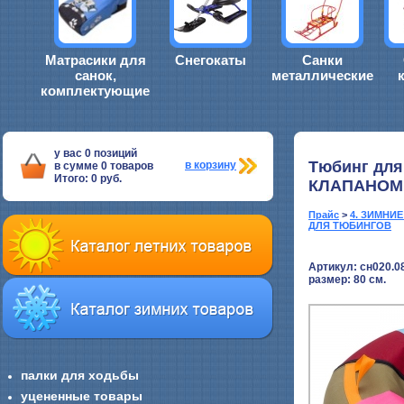
Матрасики для
Снегокаты
Санки
санок,
металлические
комплектующие
у вас
0
позиций
Тюбинг для
в корзину
в сумме
0
товаров
Итого:
0
руб.
КЛАПАНОМ
Прайс
>
4. ЗИМНИ
ДЛЯ ТЮБИНГОВ
Артикул: сн020.0
размер:
80 см.
палки для ходьбы
уцененные товары