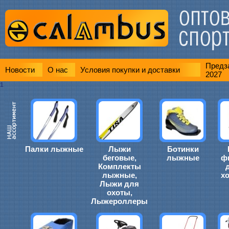
Предза
Новости
О нас
Условия покупки и доставки
2027
1
Палки лыжные
Лыжи
Ботинки
беговые,
лыжные
ф
Комплекты
лыжные,
х
Лыжи для
охоты,
Лыжероллеры