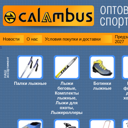
Предза
Новости
О нас
Условия покупки и доставки
2027
1
Палки лыжные
Лыжи
Ботинки
беговые,
лыжные
ф
Комплекты
лыжные,
х
Лыжи для
охоты,
Лыжероллеры