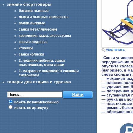
зимние спорттовары
ботинки лыжные
лыжи и лыжные комплекты
палки лыжные
санки металлические
крепления, мази, аксессуары
коньки ледовые
клюшки
увеличить
санки коляски
Санки универс
2. ледянки,тюбинги, санки
передвижения в
пластиковые, мини-лыжи
опустите колеса
(например, в ма
1. матрасы и комплект. к санкам и
снова скользят 
снегокатам
— механизм вы
товары для отдыха и туризма
— плоские поло
— удлиненная б
— поперечная р
— ступенчатая 
— ручка два по
искать по наименованию
— пластиковые 
— ремень безоп
искать по артикулу
— обрезиненные