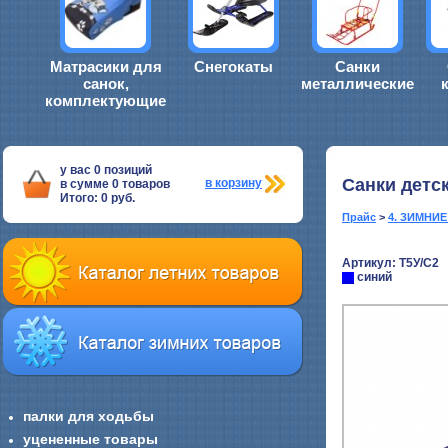
Матрасики для
Снегокаты
Санки
санок,
металлические
комплектующие
у вас
0
позиций
Санки дет
в корзину
в сумме
0
товаров
Итого:
0
руб.
Прайс
>
4. ЗИМНИ
Артикул: Т5У/С2
синий
палки для ходьбы
уцененные товары