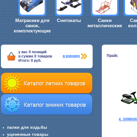
Матрасики для
Снегокаты
Санки
Са
санок,
металлические
кол
комплектующие
у вас
0
позиций
Прайс
в корзину
в сумме
0
товаров
Итого:
0
руб.
4. ЗИМН
палки для ходьбы
уцененные товары