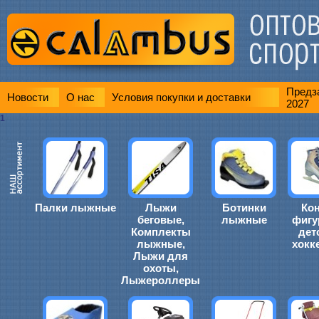
Предза
Новости
О нас
Условия покупки и доставки
2027
1
Палки лыжные
Лыжи
Ботинки
Ко
беговые,
лыжные
фигу
Комплекты
дет
лыжные,
хокк
Лыжи для
охоты,
Лыжероллеры