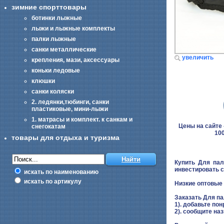
зимние спорттовары
ботинки лыжные
лыжи и лыжные комплекты
палки лыжные
санки металлические
увеличить
крепления, мази, аксессуары
коньки ледовые
клюшки
санки коляски
2. ледянки,тюбинги, санки
пластиковые, мини-лыжи
1. матрасы и комплект. к санкам и
Цены на сайте -
снегокатам
100
товары для отдыха и туризма
Купить Для пал
инвестировать с
искать по наименованию
искать по артикулу
Низкие оптовые 
Заказать Для п
1). добавьте пон
2). сообщите на