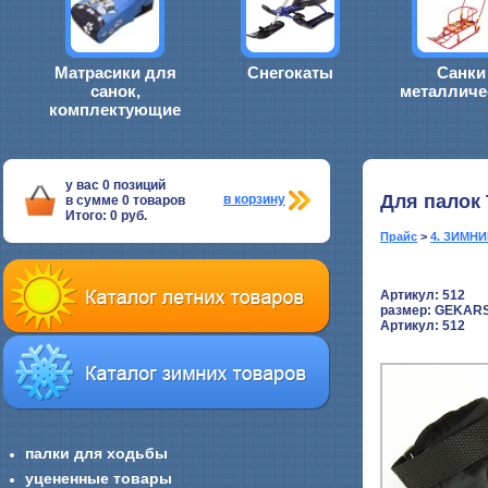
Матрасики для
Снегокаты
Санки
санок,
металличе
комплектующие
у вас
0
позиций
Для палок
в корзину
в сумме
0
товаров
Итого:
0
руб.
Прайс
>
4. ЗИМН
Артикул: 512
размер:
GEKARS
Артикул: 512
палки для ходьбы
уцененные товары