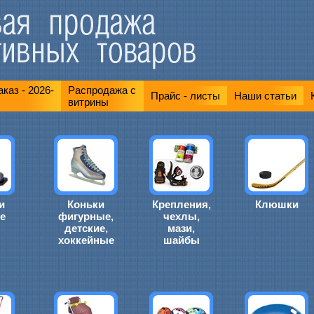
каз - 2026-
Распродажа с
Прайс - листы
Наши статьи
витрины
и
Коньки
Крепления,
Клюшки
е
фигурные,
чехлы,
детские,
мази,
хоккейные
шайбы