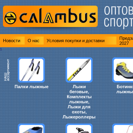
Предза
Новости
О нас
Условия покупки и доставки
2027
1
Палки лыжные
Лыжи
Ботинк
беговые,
лыжны
Комплекты
лыжные,
Лыжи для
охоты,
Лыжероллеры