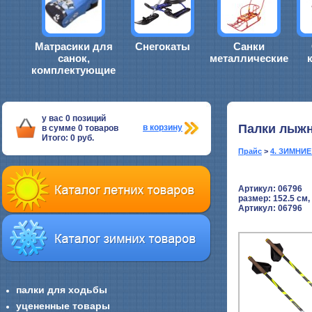
Матрасики для
Снегокаты
Санки
санок,
металлические
комплектующие
у вас
0
позиций
Палки лыжн
в корзину
в сумме
0
товаров
Итого:
0
руб.
Прайс
>
4. ЗИМНИ
Артикул: 06796
размер:
152.5 см
Артикул: 06796
палки для ходьбы
уцененные товары