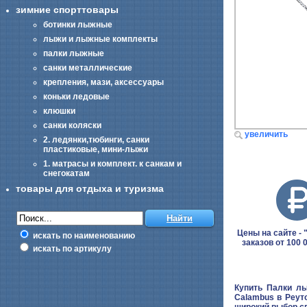
зимние спорттовары
ботинки лыжные
лыжи и лыжные комплекты
палки лыжные
санки металлические
крепления, мази, аксессуары
коньки ледовые
клюшки
санки коляски
увеличить
2. ледянки,тюбинги, санки
пластиковые, мини-лыжи
1. матрасы и комплект. к санкам и
снегокатам
товары для отдыха и туризма
Цены на сайте - "
искать по наименованию
заказов от 100 
искать по артикулу
Купить Палки лы
Calambus в Реут
широкий выбор с