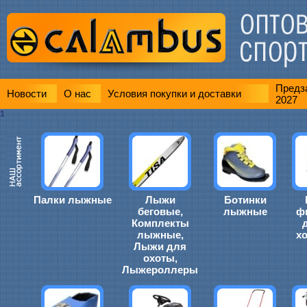
Предза
Новости
О нас
Условия покупки и доставки
2027
1
Палки лыжные
Лыжи
Ботинки
беговые,
лыжные
ф
Комплекты
лыжные,
х
Лыжи для
охоты,
Лыжероллеры