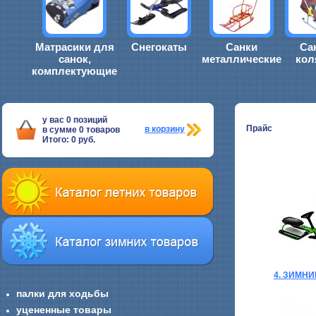
Матрасики для
Снегокаты
Санки
Са
санок,
металлические
кол
комплектующие
у вас
0
позиций
Прайс
в корзину
в сумме
0
товаров
Итого:
0
руб.
4. ЗИМН
палки для ходьбы
уцененные товары