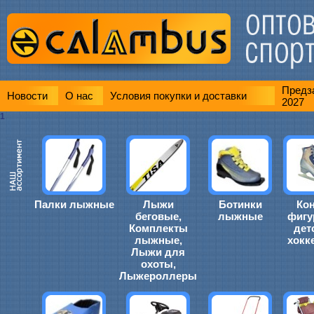
Предза
Новости
О нас
Условия покупки и доставки
2027
1
Палки лыжные
Лыжи
Ботинки
Ко
беговые,
лыжные
фигу
Комплекты
дет
лыжные,
хокк
Лыжи для
охоты,
Лыжероллеры