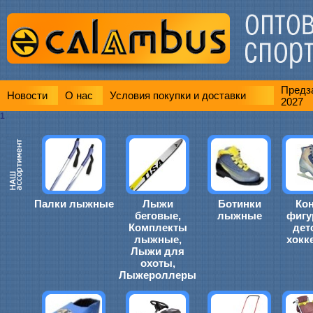
Предза
Новости
О нас
Условия покупки и доставки
2027
1
Палки лыжные
Лыжи
Ботинки
Ко
беговые,
лыжные
фигу
Комплекты
дет
лыжные,
хокк
Лыжи для
охоты,
Лыжероллеры