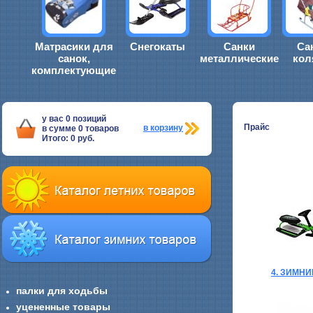
Матрасики для
Снегокаты
Санки
Са
санок,
металлические
кол
комплектующие
у вас
0
позиций
Прайс
в корзину
в сумме
0
товаров
Итого:
0
руб.
4. ЗИМН
палки для ходьбы
уцененные товары