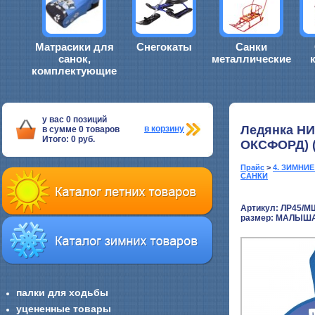
Матрасики для
Снегокаты
Санки
санок,
металлические
комплектующие
у вас
0
позиций
Ледянка НИ
в корзину
в сумме
0
товаров
Итого:
0
руб.
ОКСФОРД) (
Прайс
>
4. ЗИМНИ
САНКИ
Артикул: ЛР45/М
размер:
МАЛЫША
палки для ходьбы
уцененные товары