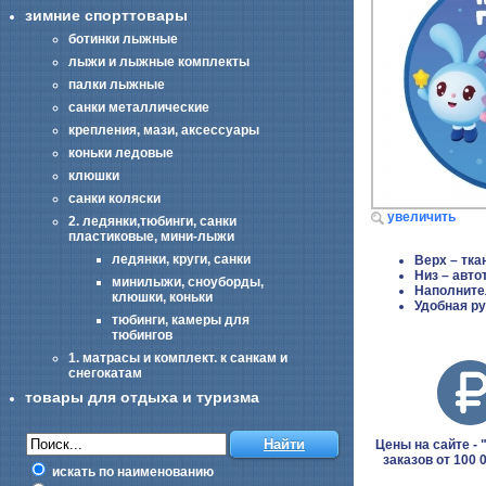
зимние спорттовары
ботинки лыжные
лыжи и лыжные комплекты
палки лыжные
санки металлические
крепления, мази, аксессуары
коньки ледовые
клюшки
санки коляски
увеличить
2. ледянки,тюбинги, санки
пластиковые, мини-лыжи
ледянки, круги, санки
Верх – тка
Низ – авто
минилыжи, сноуборды,
Наполните
клюшки, коньки
Удобная р
тюбинги, камеры для
тюбингов
1. матрасы и комплект. к санкам и
снегокатам
товары для отдыха и туризма
Цены на сайте - "
заказов от 100 
искать по наименованию