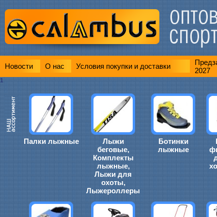
Предза
Новости
О нас
Условия покупки и доставки
2027
1
Палки лыжные
Лыжи
Ботинки
беговые,
лыжные
ф
Комплекты
лыжные,
х
Лыжи для
охоты,
Лыжероллеры