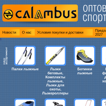
Предза
Новости
О нас
Условия покупки и доставки
2027
1
Палки лыжные
Лыжи
Ботинки
беговые,
лыжные
ф
Комплекты
лыжные,
х
Лыжи для
охоты,
Лыжероллеры