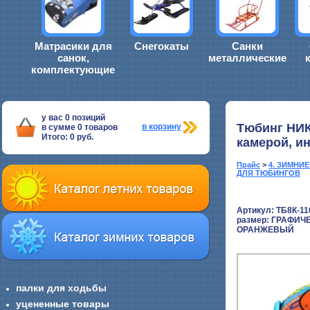
Матрасики для
Снегокаты
Санки
санок,
металлические
комплектующие
у вас
0
позиций
Тюбинг НИК
в корзину
в сумме
0
товаров
Итого:
0
руб.
камерой, и
Прайс
>
4. ЗИМНИ
ДЛЯ ТЮБИНГОВ
Артикул: ТБ8К-11
размер:
ГРАФИЧ
ОРАНЖЕВЫЙ
палки для ходьбы
уцененные товары