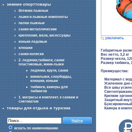
зимние спорттовары
ботинки лыжные
лыжи и лыжные комплекты
палки лыжные
санки металлические
крепления, мази, аксессуары
увеличить
коньки ледовые
клюшки
Габаритные разм
санки коляски
Вес нетто, 3,2 кг
Размер чехла, 12
2. ледянки,тюбинги, санки
Размер тюбинга, 
пластиковые, мини-лыжи
ледянки, круги, санки
Преимущества:
минилыжи, сноуборды,
Материал с водо
клюшки, коньки
Усиленное дно и
тюбинги, камеры для
Все швы усилен
тюбингов
Светоотражающ
Крепкие эргоно
1. матрасы и комплект. к санкам и
Защитный внутре
снегокатам
Буксировочный
товары для отдыха и туризма
Камера в компл
искать по наименованию