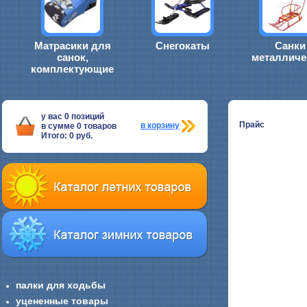
Матрасики для
Снегокаты
Санки
санок,
металличе
комплектующие
у вас
0
позиций
Прайс
в корзину
в сумме
0
товаров
Итого:
0
руб.
палки для ходьбы
уцененные товары