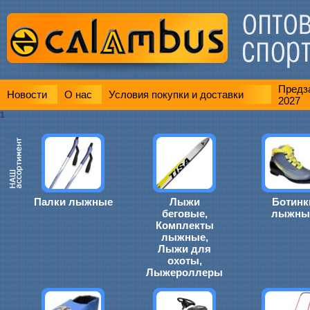
Предза
Новости
О нас
Условия покупки и доставки
2027
1
Палки лыжные
Лыжи
Ботинк
беговые,
лыжны
Комплекты
лыжные,
Лыжи для
охоты,
Лыжероллеры