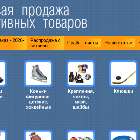
каз - 2026-
Распродажа с
Прайс - листы
Наши статьи
витрины
и
Коньки
Крепления,
Клюшки
е
фигурные,
чехлы,
детские,
мази,
хоккейные
шайбы