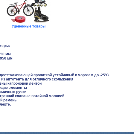
Уцененные товары
меры:
050 мм
,950 мм
оотталкивающей пропиткой устойчивый к морозам до -25ºС
из автотента для отличного скольжения
ны капроновой лентой
щие элементы
омичные ручки
енний клапан с потайной молнией
й ремень
лекте.