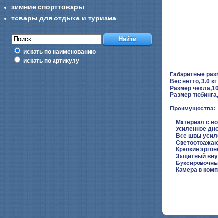
зимние спорттовары
товары для отдыха и туризма
искать по наименованию
искать по артикулу
Габаритные раз
Вес нетто, 3.0 кг
Размер чехла,1
Размер тюбинга
Преимущества:
Материал с вод
Усиленное дно 
Все швы усиле
Светоотражаю
Крепкие эргон
Защитный внутр
Буксировочны
Камера в комп