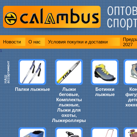
Предза
Новости
О нас
Условия покупки и доставки
2027
1
Палки лыжные
Лыжи
Ботинки
Ко
беговые,
лыжные
фигу
Комплекты
дет
лыжные,
хокк
Лыжи для
охоты,
Лыжероллеры