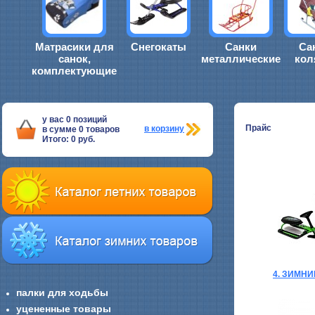
Матрасики для
Снегокаты
Санки
Са
санок,
металлические
кол
комплектующие
у вас
0
позиций
Прайс
в корзину
в сумме
0
товаров
Итого:
0
руб.
4. ЗИМН
палки для ходьбы
уцененные товары