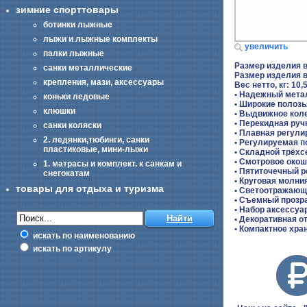
зимние спорттовары
ботинки лыжные
лыжи и лыжные комплекты
увеличить
палки лыжные
Размер изделия в
санки металлические
Размер изделия 
крепления, мази, аксессуары
Вес нетто, кг: 10,
• Надежный мета
коньки ледовые
• Широкие полозь
клюшки
• Выдвижное кол
• Перекидная руч
санки коляски
• Плавная регули
2. ледянки,тюбинги, санки
• Регулируемая 
пластиковые, мини-лыжи
• Складной трёх
• Смотровое окош
1. матрасы и комплект. к санкам и
• Пятиточечный 
снегокатам
• Круговая молни
товары для отдыха и туризма
• Светоотражаю
• Съемный прозр
• Набор аксессуа
• Декоративная 
• Компактное хра
искать по наименованию
искать по артикулу