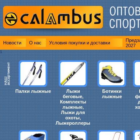
Предза
Новости
О нас
Условия покупки и доставки
2027
1
Палки лыжные
Лыжи
Ботинки
беговые,
лыжные
ф
Комплекты
лыжные,
х
Лыжи для
охоты,
Лыжероллеры