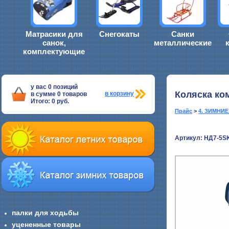
Матрасики для
Снегокаты
Санки
санок,
металлические
комплектующие
у вас
0
позиций
Коляска ко
в корзину
в сумме
0
товаров
Итого:
0
руб.
Прайс
>
4. ЗИМНИ
Артикул: НД7-5S
палки для ходьбы
уцененные товары