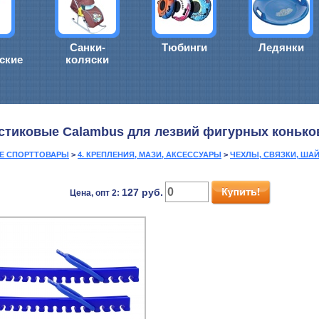
Санки-
Тюбинги
Ледянки
ские
коляски
стиковые Calambus для лезвий фигурных коньков
ИЕ СПОРТТОВАРЫ
>
4. КРЕПЛЕНИЯ, МАЗИ, АКСЕССУАРЫ
>
ЧЕХЛЫ, СВЯЗКИ, ША
127
руб.
Цена, опт 2: