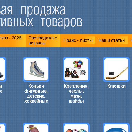
каз - 2026-
Распродажа с
Прайс - листы
Наши статьи
витрины
и
Коньки
Крепления,
Клюшки
е
фигурные,
чехлы,
детские,
мази,
хоккейные
шайбы