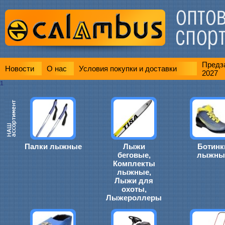
Предза
Новости
О нас
Условия покупки и доставки
2027
1
Палки лыжные
Лыжи
Ботинк
беговые,
лыжны
Комплекты
лыжные,
Лыжи для
охоты,
Лыжероллеры