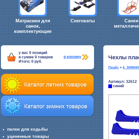
Матрасики для
Снегокаты
Санки
санок,
металличе
комплектующие
у вас
0
позиций
Чехлы пла
в корзину
в сумме
0
товаров
Итого:
0
руб.
Прайс
>
4. ЗИМН
Артикул: 32612
синий
палки для ходьбы
уцененные товары