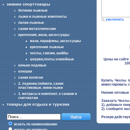
зимние спорттовары
ботинки лыжные
лыжи и лыжные комплекты
увеличить
палки лыжные
санки металлические
крепления, мази, аксессуары
мази, парафины, аксессуары
крепления лыжные
чехлы, связки, шайбы
Цены на сайте -
шнурки,ленты хоккейные
100
коньки ледовые
клюшки
санки коляски
Купить Чехлы п
2. ледянки,тюбинги, санки
инвестировать с
пластиковые, мини-лыжи
Низкие оптовые 
1. матрасы и комплект. к санкам и
снегокатам
Заказать Чехлы
товары для отдыха и туризма
1). добавьте пон
2). сообщите на
Резерв действуе
искать по наименованию
искать по артикулу