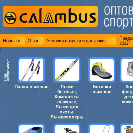
Предза
Новости
О нас
Условия покупки и доставки
2027
1
Палки лыжные
Лыжи
Ботинки
Ко
беговые,
лыжные
фигу
Комплекты
дет
лыжные,
хокк
Лыжи для
охоты,
Лыжероллеры