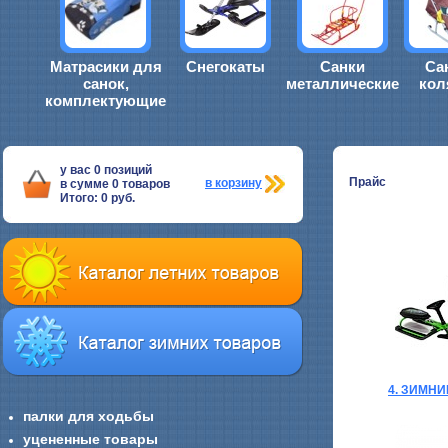
Матрасики для
Снегокаты
Санки
Са
санок,
металлические
кол
комплектующие
у вас
0
позиций
Прайс
в корзину
в сумме
0
товаров
Итого:
0
руб.
4. ЗИМН
палки для ходьбы
уцененные товары