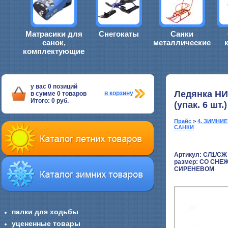
Матрасики для
Снегокаты
Санки
санок,
металлические
комплектующие
у вас
0
позиций
Ледянка НИ
в корзину
в сумме
0
товаров
Итого:
0
руб.
(упак. 6 ш
Прайс
>
4. ЗИМНИ
САНКИ
Артикул: СЛ1/СЖ
размер:
СО СНЕ
СИРЕНЕВОМ
палки для ходьбы
уцененные товары