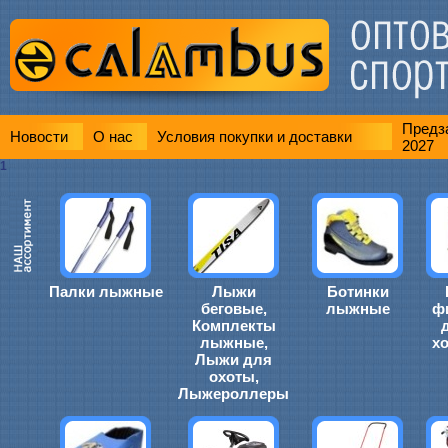
Предза
Новости
О нас
Условия покупки и доставки
2027
1
Палки лыжные
Лыжи
Ботинки
беговые,
лыжные
ф
Комплекты
лыжные,
х
Лыжи для
охоты,
Лыжероллеры