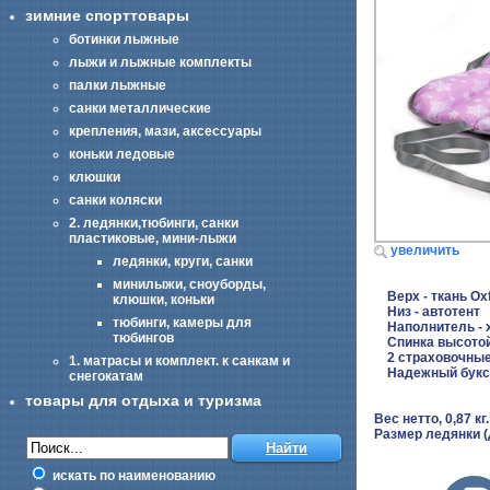
зимние спорттовары
ботинки лыжные
лыжи и лыжные комплекты
палки лыжные
санки металлические
крепления, мази, аксессуары
коньки ледовые
клюшки
санки коляски
2. ледянки,тюбинги, санки
пластиковые, мини-лыжи
увеличить
ледянки, круги, санки
минилыжи, сноуборды,
Верх - ткань Ox
клюшки, коньки
Низ - автотент
тюбинги, камеры для
Наполнитель - 
тюбингов
Спинка высотой 
2 страховочные
1. матрасы и комплект. к санкам и
Надежный букси
снегокатам
товары для отдыха и туризма
Вес нетто, 0,87 кг.
Размер ледянки (
искать по наименованию