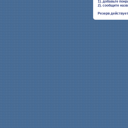
1). добавьте понр
2). сообщите наз
Резерв действует