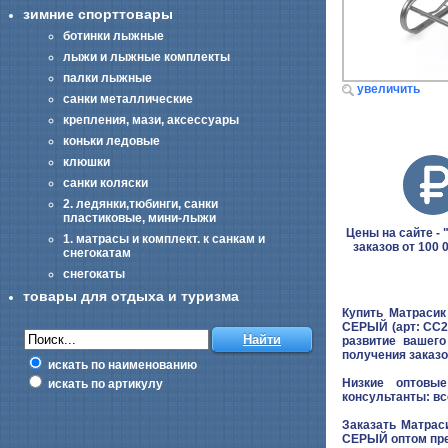
зимние спорттовары
ботинки лыжные
лыжи и лыжные комплекты
палки лыжные
увеличить
санки металлические
крепления, мази, аксессуары
коньки ледовые
клюшки
санки коляски
2. ледянки,тюбинги, санки
пластиковые, мини-лыжи
Цены на сайте - "
1. матрасы и комплект. к санкам и
заказов от 100 
снегокатам
снегокаты
товары для отдыха и туризма
Купить Матрасик
СЕРЫЙ (арт: СС2-
развитие вашег
получения заказо
искать по наименованию
Низкие оптовые
искать по артикулу
консультанты: вс
Заказать Матрас
СЕРЫЙ оптом пре