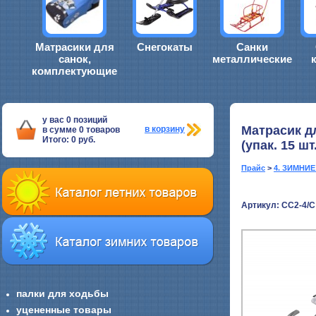
Матрасики для
Снегокаты
Санки
санок,
металлические
комплектующие
у вас
0
позиций
Матрасик д
в корзину
в сумме
0
товаров
Итого:
0
руб.
(упак. 15 
Прайс
>
4. ЗИМНИ
Артикул: СС2-4/С
палки для ходьбы
уцененные товары