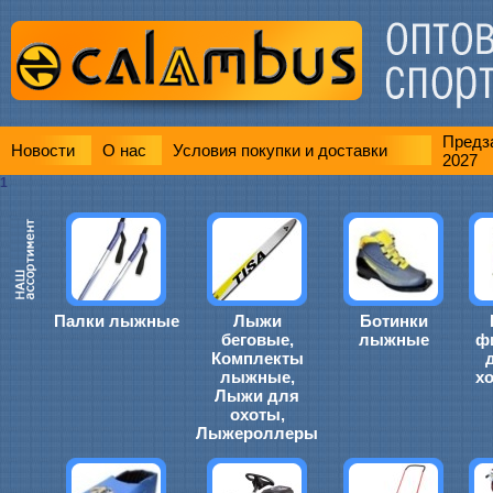
Предза
Новости
О нас
Условия покупки и доставки
2027
1
Палки лыжные
Лыжи
Ботинки
беговые,
лыжные
ф
Комплекты
лыжные,
х
Лыжи для
охоты,
Лыжероллеры