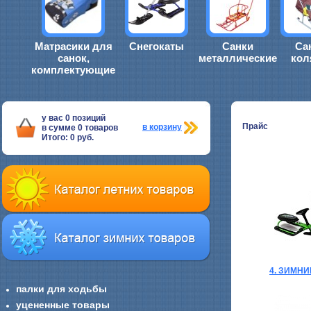
Матрасики для
Снегокаты
Санки
Са
санок,
металлические
кол
комплектующие
у вас
0
позиций
Прайс
в корзину
в сумме
0
товаров
Итого:
0
руб.
4. ЗИМН
палки для ходьбы
уцененные товары