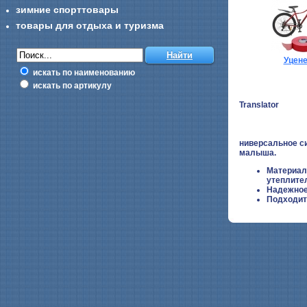
зимние спорттовары
товары для отдыха и туризма
Уцен
искать по наименованию
искать по артикулу
Translator
ниверсальное си
малыша.
Материалы
утеплите
Надежное
Подходит