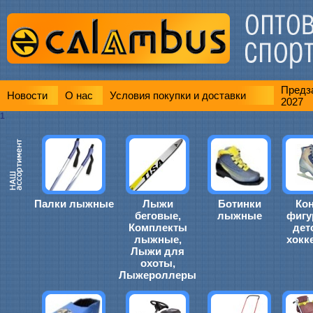
Предза
Новости
О нас
Условия покупки и доставки
2027
1
Палки лыжные
Лыжи
Ботинки
Ко
беговые,
лыжные
фигу
Комплекты
дет
лыжные,
хокк
Лыжи для
охоты,
Лыжероллеры