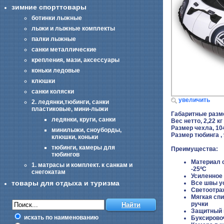
зимние спорттовары
ботинки лыжные
лыжи и лыжные комплекты
палки лыжные
санки металлические
крепления, мази, аксессуары
коньки ледовые
клюшки
санки коляски
увеличить
2. ледянки,тюбинги, санки
пластиковые, мини-лыжи
Габаритные разм
ледянки, круги, санки
Вес нетто, 2,22 кг
Размер чехла, 1
минилыжи, сноуборды,
Размер тюбинга ,
клюшки, коньки
тюбинги, камеры для
Преимущества:
тюбингов
Материал 
1. матрасы и комплект. к санкам и
-25ºС
снегокатам
Усиленное 
товары для отдыха и туризма
Все швы у
Светоотр
Мягкая сп
ручки
Защитный 
искать по наименованию
Буксирово