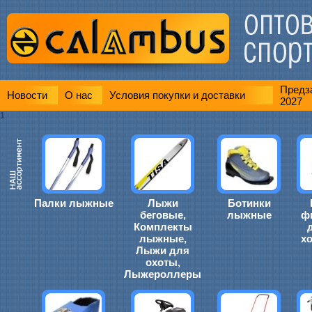
Предза
Новости
О нас
Условия покупки и доставки
2027
1
Палки лыжные
Лыжи
Ботинки
беговые,
лыжные
ф
Комплекты
лыжные,
х
Лыжи для
охоты,
Лыжероллеры