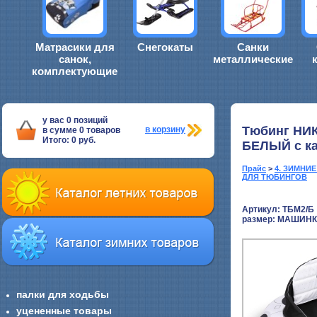
Матрасики для
Снегокаты
Санки
санок,
металлические
комплектующие
у вас
0
позиций
Тюбинг НИК
в корзину
в сумме
0
товаров
Итого:
0
руб.
БЕЛЫЙ с ка
Прайс
>
4. ЗИМНИ
ДЛЯ ТЮБИНГОВ
Артикул: ТБМ2/Б
размер:
МАШИНК
палки для ходьбы
уцененные товары