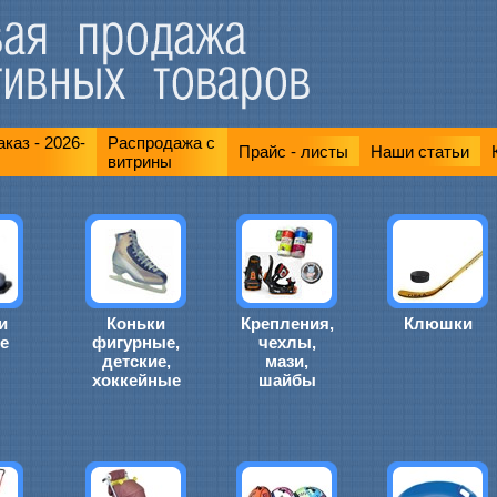
каз - 2026-
Распродажа с
Прайс - листы
Наши статьи
витрины
и
Коньки
Крепления,
Клюшки
е
фигурные,
чехлы,
детские,
мази,
хоккейные
шайбы