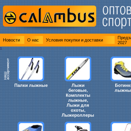
Предза
Новости
О нас
Условия покупки и доставки
2027
1
Палки лыжные
Лыжи
Ботинк
беговые,
лыжны
Комплекты
лыжные,
Лыжи для
охоты,
Лыжероллеры