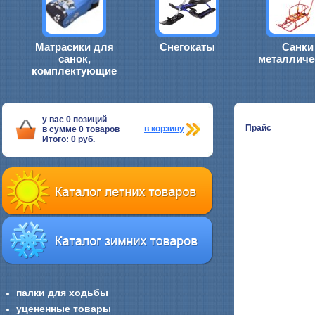
Матрасики для
Снегокаты
Санки
санок,
металличе
комплектующие
у вас
0
позиций
Прайс
в корзину
в сумме
0
товаров
Итого:
0
руб.
палки для ходьбы
уцененные товары