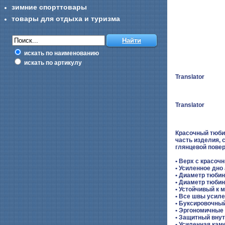
зимние спорттовары
товары для отдыха и туризма
искать по наименованию
искать по артикулу
Translator
Translator
Красочный тюбин
часть изделия, 
глянцевой повер
• Верх с красоч
• Усиленное дно
• Диаметр тюбин
• Диаметр тюбин
• Устойчивый к 
• Все швы усил
• Буксировочны
• Эргономичные
• Защитный внут
• Усиленная кам