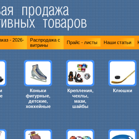
каз - 2026-
Распродажа с
Прайс - листы
Наши статьи
витрины
и
Коньки
Крепления,
Клюшки
е
фигурные,
чехлы,
детские,
мази,
хоккейные
шайбы