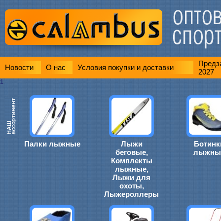
Предза
Новости
О нас
Условия покупки и доставки
2027
1
Палки лыжные
Лыжи
Ботинк
беговые,
лыжны
Комплекты
лыжные,
Лыжи для
охоты,
Лыжероллеры