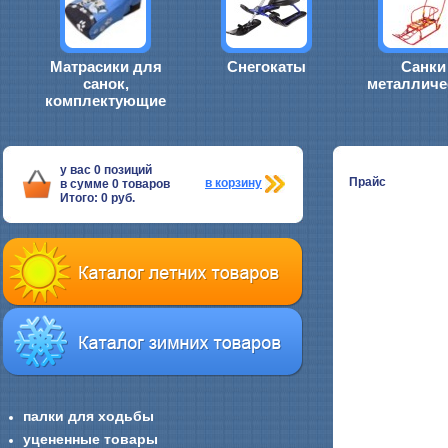
Матрасики для
Снегокаты
Санки
санок,
металличе
комплектующие
у вас
0
позиций
Прайс
в корзину
в сумме
0
товаров
Итого:
0
руб.
палки для ходьбы
уцененные товары