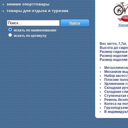
зимние спорттовары
товары для отдыха и туризма
Уцен
искать по наименованию
искать по артикулу
Вес нетто, 7,7кг.
Высота до сиден
Размер сиденья 
Размер изделия
Размер изделия в
• Металлически
• Механизм вы
• Набор аксессу
• Плоские пол
• Удлиненное с
• Складная руч
• Складная сп
• Ступенчатая 
• Ремень безо
• Колеса на по
• Грузоподъемн
• В индивидуал