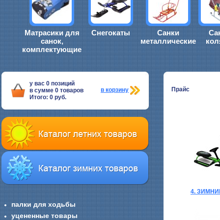
Матрасики для
Снегокаты
Санки
Са
санок,
металлические
кол
комплектующие
у вас
0
позиций
Прайс
в корзину
в сумме
0
товаров
Итого:
0
руб.
4. ЗИМН
палки для ходьбы
уцененные товары