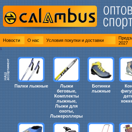
Предза
Новости
О нас
Условия покупки и доставки
2027
1
Палки лыжные
Лыжи
Ботинки
Ко
беговые,
лыжные
фигу
Комплекты
дет
лыжные,
хокк
Лыжи для
охоты,
Лыжероллеры