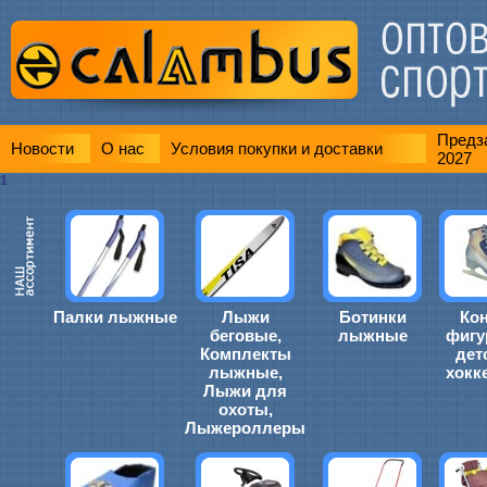
Предза
Новости
О нас
Условия покупки и доставки
2027
1
Палки лыжные
Лыжи
Ботинки
Ко
беговые,
лыжные
фигу
Комплекты
дет
лыжные,
хокк
Лыжи для
охоты,
Лыжероллеры