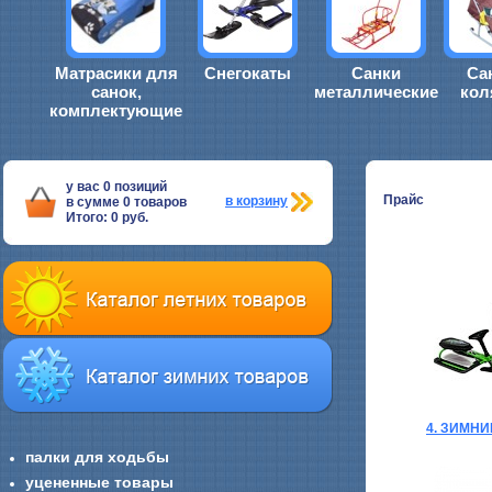
Матрасики для
Снегокаты
Санки
Са
санок,
металлические
кол
комплектующие
у вас
0
позиций
Прайс
в корзину
в сумме
0
товаров
Итого:
0
руб.
4. ЗИМН
палки для ходьбы
уцененные товары