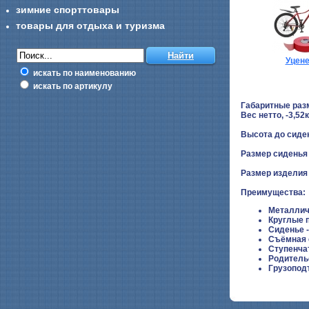
зимние спорттовары
товары для отдыха и туризма
Уцен
искать по наименованию
искать по артикулу
Габаритные раз
Вес нетто, -3,52к
Высота до сиден
Размер сиденья 
Размер изделия в
Преимущества:
Металлич
Круглые 
Сиденье 
Съёмная 
Ступенча
Родитель
Грузоподъ