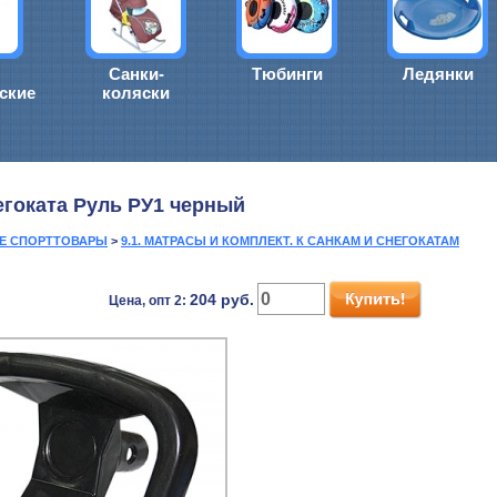
Санки-
Тюбинги
Ледянки
ские
коляски
егоката Руль РУ1 черный
ИЕ СПОРТТОВАРЫ
>
9.1. МАТРАСЫ И КОМПЛЕКТ. К САНКАМ И СНЕГОКАТАМ
204
руб.
Цена, опт 2: