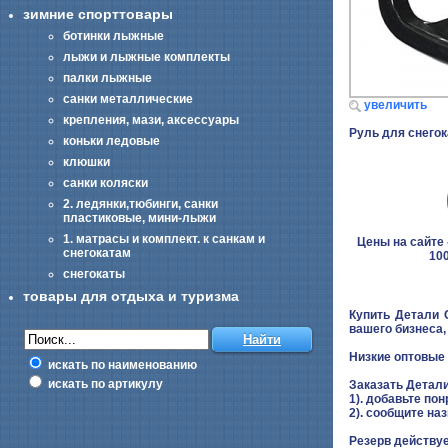
зимние спорттовары
ботинки лыжные
лыжи и лыжные комплекты
палки лыжные
санки металлические
увеличить
крепления, мази, аксессуары
Руль для снегок
коньки ледовые
клюшки
санки коляски
2. ледянки,тюбинги, санки
пластиковые, мини-лыжи
1. матрасы и комплект. к санкам и
Цены на сайте -
снегокатам
100
снегокаты
товары для отдыха и туризма
Купить Детали 
вашего бизнеса
Низкие оптовые 
искать по наименованию
искать по артикулу
Заказать Детал
1). добавьте пон
2). сообщите на
Резерв действуе