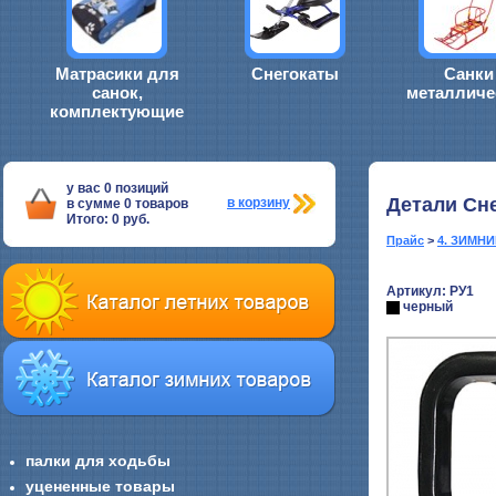
Матрасики для
Снегокаты
Санки
санок,
металличе
комплектующие
у вас
0
позиций
Детали Сн
в корзину
в сумме
0
товаров
Итого:
0
руб.
Прайс
>
4. ЗИМН
Артикул: РУ1
черный
палки для ходьбы
уцененные товары