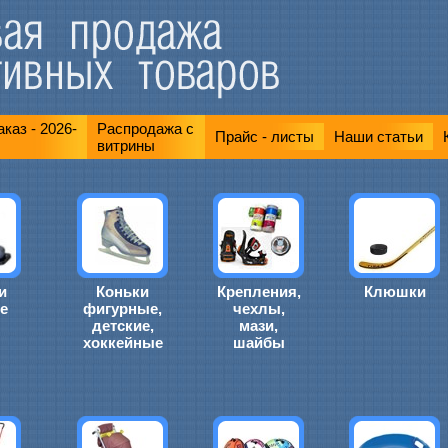
каз - 2026-
Распродажа с
Прайс - листы
Наши статьи
витрины
и
Коньки
Крепления,
Клюшки
е
фигурные,
чехлы,
детские,
мази,
хоккейные
шайбы