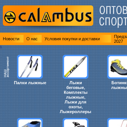
Предза
Новости
О нас
Условия покупки и доставки
2027
1
Палки лыжные
Лыжи
Ботинк
беговые,
лыжны
Комплекты
лыжные,
Лыжи для
охоты,
Лыжероллеры