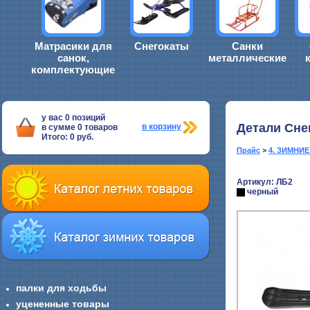
Матрасики для
Снегокаты
Санки
санок,
металлические
комплектующие
у вас
0
позиций
Детали Сне
в корзину
в сумме
0
товаров
Итого:
0
руб.
Прайс
>
4. ЗИМНИ
Артикул: ЛБ2
черный
палки для ходьбы
уцененные товары