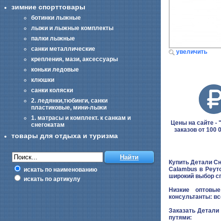
зимние спорттовары
ботинки лыжные
лыжи и лыжные комплекты
палки лыжные
санки металлические
увеличить
крепления, мази, аксессуары
коньки ледовые
клюшки
санки коляски
2. ледянки,тюбинги, санки
пластиковые, мини-лыжи
1. матрасы и комплект. к санкам и
Цены на сайте - "
снегокатам
заказов от 100 
товары для отдыха и туризма
Купить Детали Сн
Calambus в Реут
искать по наименованию
широкий выбор с
искать по артикулу
Низкие оптовые
консультанты: вс
Заказать Детали
путями: