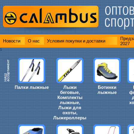
Предза
Новости
О нас
Условия покупки и доставки
2027
1
Палки лыжные
Лыжи
Ботинки
беговые,
лыжные
ф
Комплекты
лыжные,
х
Лыжи для
охоты,
Лыжероллеры