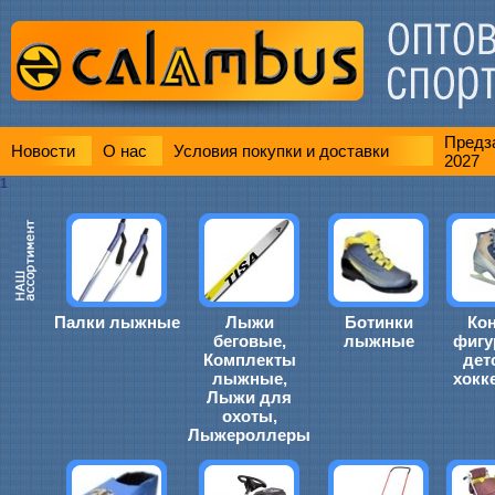
Предза
Новости
О нас
Условия покупки и доставки
2027
1
Палки лыжные
Лыжи
Ботинки
Ко
беговые,
лыжные
фигу
Комплекты
дет
лыжные,
хокк
Лыжи для
охоты,
Лыжероллеры