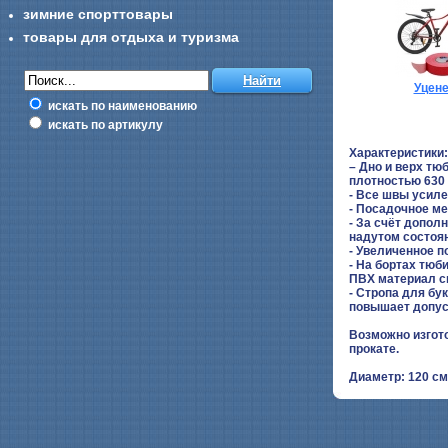
зимние спорттовары
товары для отдыха и туризма
Уцен
искать по наименованию
искать по артикулу
Характеристики:
– Дно и верх т
плотностью 630 
- Все швы усиле
- Посадочное ме
- За счёт допо
надутом состоя
- Увеличенное п
- На бортах тюб
ПВХ материал с
- Стропа для бу
повышает допуст
Возможно изгот
прокате.
Диаметр: 120 см