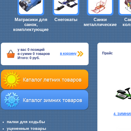
Матрасики для
Снегокаты
Санки
Са
санок,
металлические
кол
комплектующие
у вас
0
позиций
Прайс
в корзину
в сумме
0
товаров
Итого:
0
руб.
4. ЗИМН
палки для ходьбы
уцененные товары