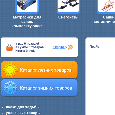
Матрасики для
Снегокаты
Санки
санок,
металличе
комплектующие
у вас
0
позиций
Прайс
в корзину
в сумме
0
товаров
Итого:
0
руб.
палки для ходьбы
уцененные товары