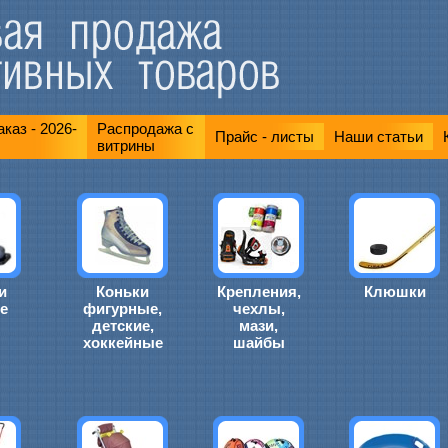
каз - 2026-
Распродажа с
Прайс - листы
Наши статьи
витрины
и
Коньки
Крепления,
Клюшки
е
фигурные,
чехлы,
детские,
мази,
хоккейные
шайбы