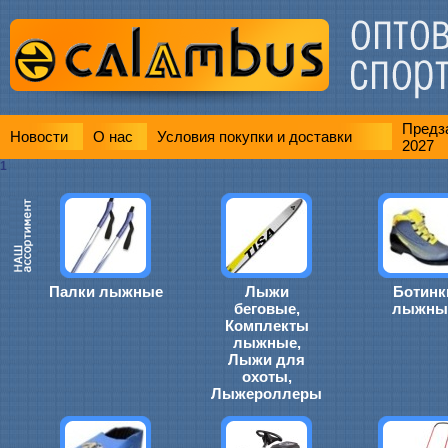
Предза
Новости
О нас
Условия покупки и доставки
2027
1
Палки лыжные
Лыжи
Ботинк
беговые,
лыжны
Комплекты
лыжные,
Лыжи для
охоты,
Лыжероллеры