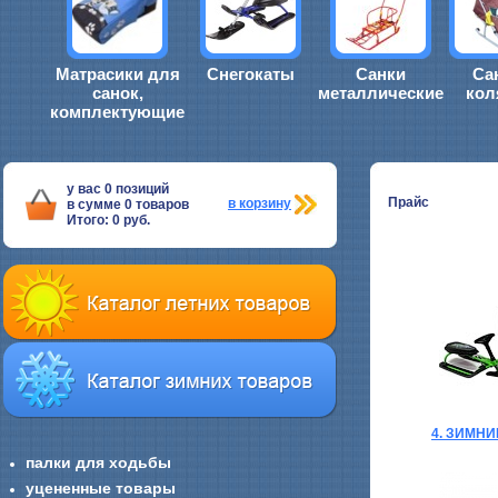
Матрасики для
Снегокаты
Санки
Са
санок,
металлические
кол
комплектующие
у вас
0
позиций
Прайс
в корзину
в сумме
0
товаров
Итого:
0
руб.
4. ЗИМН
палки для ходьбы
уцененные товары