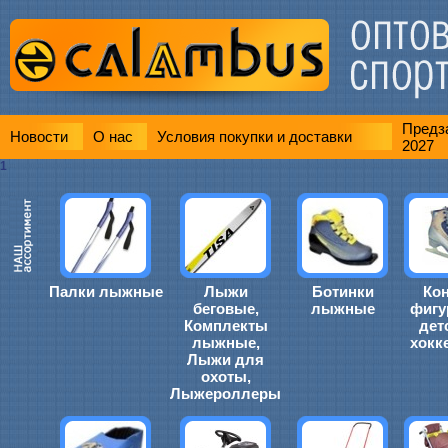
Предза
Новости
О нас
Условия покупки и доставки
2027
1
Палки лыжные
Лыжи
Ботинки
Ко
беговые,
лыжные
фигу
Комплекты
дет
лыжные,
хокк
Лыжи для
охоты,
Лыжероллеры