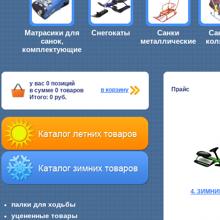
Матрасики для
Снегокаты
Санки
Са
санок,
металлические
кол
комплектующие
у вас
0
позиций
Прайс
в корзину
в сумме
0
товаров
Итого:
0
руб.
4. ЗИМН
палки для ходьбы
уцененные товары