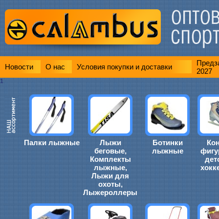
Предза
Новости
О нас
Условия покупки и доставки
2027
1
Палки лыжные
Лыжи
Ботинки
Ко
беговые,
лыжные
фигу
Комплекты
дет
лыжные,
хокк
Лыжи для
охоты,
Лыжероллеры