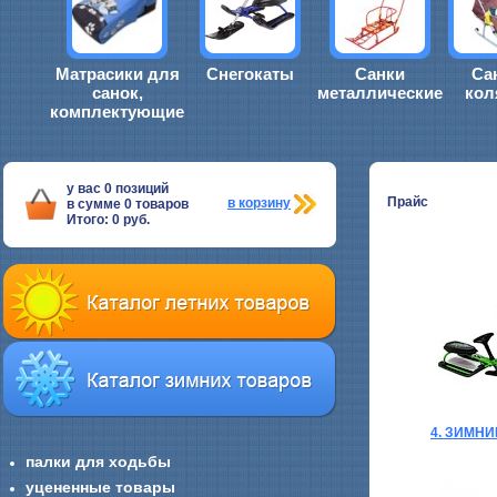
Матрасики для
Снегокаты
Санки
Са
санок,
металлические
кол
комплектующие
у вас
0
позиций
Прайс
в корзину
в сумме
0
товаров
Итого:
0
руб.
4. ЗИМН
палки для ходьбы
уцененные товары