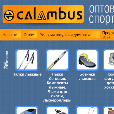
Предза
Новости
О нас
Условия покупки и доставки
2027
1
Палки лыжные
Лыжи
Ботинки
Ко
беговые,
лыжные
фигу
Комплекты
дет
лыжные,
хокк
Лыжи для
охоты,
Лыжероллеры