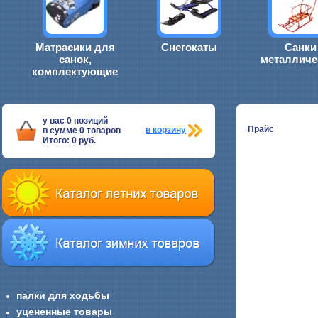
Матрасики для
Снегокаты
Санки
санок,
металличе
комплектующие
у вас
0
позиций
Прайс
в корзину
в сумме
0
товаров
Итого:
0
руб.
палки для ходьбы
уцененные товары