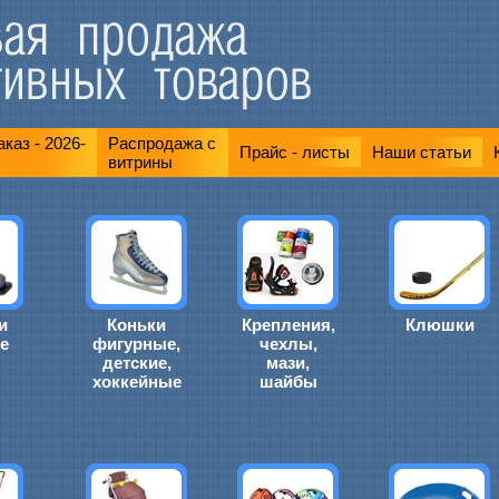
каз - 2026-
Распродажа с
Прайс - листы
Наши статьи
витрины
и
Коньки
Крепления,
Клюшки
е
фигурные,
чехлы,
детские,
мази,
хоккейные
шайбы