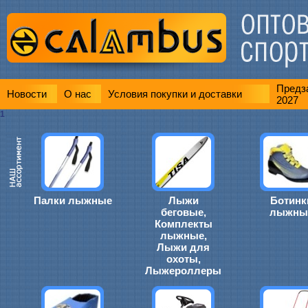
Предза
Новости
О нас
Условия покупки и доставки
2027
1
Палки лыжные
Лыжи
Ботинк
беговые,
лыжны
Комплекты
лыжные,
Лыжи для
охоты,
Лыжероллеры