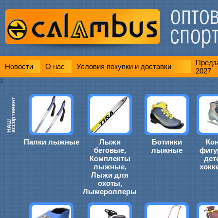
Предза
Новости
О нас
Условия покупки и доставки
2027
1
Палки лыжные
Лыжи
Ботинки
Ко
беговые,
лыжные
фигу
Комплекты
дет
лыжные,
хокк
Лыжи для
охоты,
Лыжероллеры