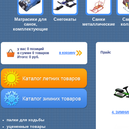
Матрасики для
Снегокаты
Санки
Са
санок,
металлические
кол
комплектующие
у вас
0
позиций
Прайс
в корзину
в сумме
0
товаров
Итого:
0
руб.
4. ЗИМН
палки для ходьбы
уцененные товары