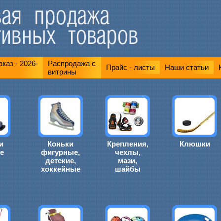
каз - 2026-
Распродажа с
Прайс - листы
Наши статьи
витрины
и
Коньки
Крепления,
Клюшки
е
фигурные,
чехлы,
детские,
мази,
хоккейные
шайбы