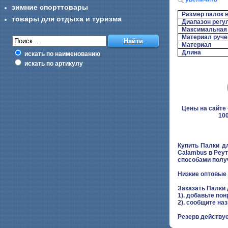
зимние спорттовары
Размер палок 
товары для отдыха и туризма
Диапазон регу
Максимальная 
Материал руче
Материал
Длина
искать по наименованию
искать по артикулу
Цены на сайте -
100
Купить Палки д
Calambus в Реут
способами получ
Низкие оптовые 
Заказать Палки
1). добавьте пон
2). сообщите на
Резерв действуе