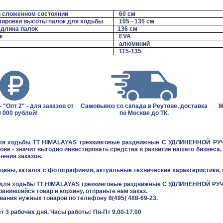
в сложенном состоянии
60 см
лировки высоты палок для ходьбы
105
-
135 см
длина палок
136 см
к
EVA
алюминий
115-
135
 "Опт 2" - для заказов от
Самовывоз со склада в Реутове, доставка
М
 000 рублей!
по Москве до ТК.
ля ходьбы TT HIMALAYAS треккинговые раздвижные C УДЛИНЕННОЙ РУЧК
ове - значит выгодно инвестировать средства в развитие вашего бизнес
ения заказов.
цены, каталог с фотографиями, актуальные технические характеристики, 
 для ходьбы TT HIMALAYAS треккинговые раздвижные C УДЛИНЕННОЙ РУЧК
равившийся товар в корзину, отправьте нам заказ.
звания нужных товаров по телефону 8(495) 488-69-23.
т 3 рабочих дня. Часы работы: Пн-Пт 9.00-17.00