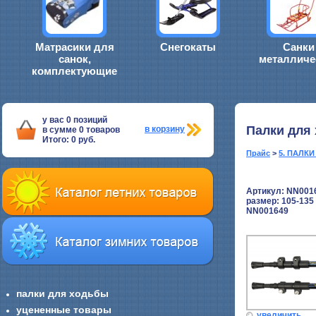
Матрасики для
Снегокаты
Санки
санок,
металличе
комплектующие
у вас
0
позиций
Палки для
в корзину
в сумме
0
товаров
Итого:
0
руб.
Прайс
>
5. ПАЛК
Артикул: NN001
размер:
105-135
NN001649
палки для ходьбы
уцененные товары
увеличить