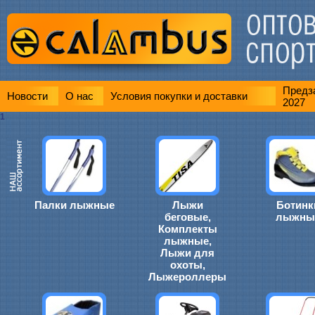
Предза
Новости
О нас
Условия покупки и доставки
2027
1
Палки лыжные
Лыжи
Ботинк
беговые,
лыжны
Комплекты
лыжные,
Лыжи для
охоты,
Лыжероллеры