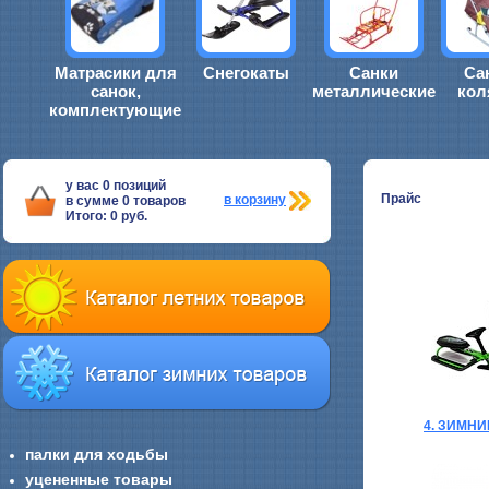
Матрасики для
Снегокаты
Санки
Са
санок,
металлические
кол
комплектующие
у вас
0
позиций
Прайс
в корзину
в сумме
0
товаров
Итого:
0
руб.
4. ЗИМН
палки для ходьбы
уцененные товары