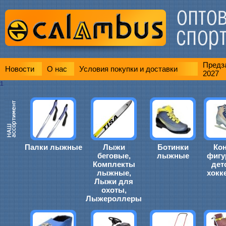
Предза
Новости
О нас
Условия покупки и доставки
2027
1
Палки лыжные
Лыжи
Ботинки
Ко
беговые,
лыжные
фигу
Комплекты
дет
лыжные,
хокк
Лыжи для
охоты,
Лыжероллеры