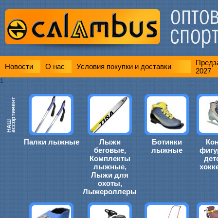
Предза
Новости
О нас
Условия покупки и доставки
2027
1
Палки лыжные
Лыжи
Ботинки
Ко
беговые,
лыжные
фигу
Комплекты
дет
лыжные,
хокк
Лыжи для
охоты,
Лыжероллеры