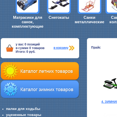
Матрасики для
Снегокаты
Санки
Са
санок,
металлические
кол
комплектующие
у вас
0
позиций
Прайс
в корзину
в сумме
0
товаров
Итого:
0
руб.
4. ЗИМН
палки для ходьбы
уцененные товары