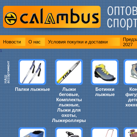
Предза
Новости
О нас
Условия покупки и доставки
2027
1
Палки лыжные
Лыжи
Ботинки
Ко
беговые,
лыжные
фигу
Комплекты
дет
лыжные,
хокк
Лыжи для
охоты,
Лыжероллеры