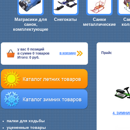
Матрасики для
Снегокаты
Санки
Са
санок,
металлические
кол
комплектующие
у вас
0
позиций
Прайс
в корзину
в сумме
0
товаров
Итого:
0
руб.
4. ЗИМН
палки для ходьбы
уцененные товары