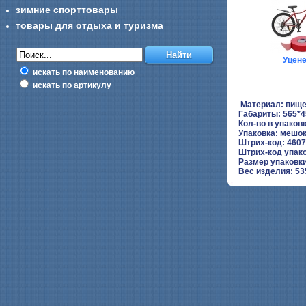
зимние спорттовары
товары для отдыха и туризма
Уцен
искать по наименованию
искать по артикулу
Материал: пище
Габариты: 565*4
Кол-во в упаковк
Упаковка: мешок 
Штрих-код: 460
Штрих-код упак
Размер упаковки
Вес изделия: 53