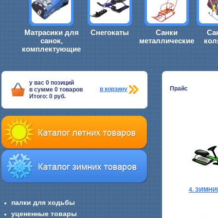
Матрасики для
Снегокаты
Санки
Са
санок,
металлические
кол
комплектующие
у вас
0
позиций
Прайс
в корзину
в сумме
0
товаров
Итого:
0
руб.
4. ЗИМН
палки для ходьбы
уцененные товары