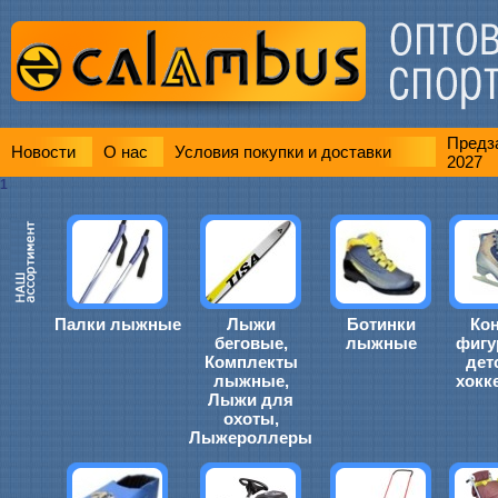
Предза
Новости
О нас
Условия покупки и доставки
2027
1
Палки лыжные
Лыжи
Ботинки
Ко
беговые,
лыжные
фигу
Комплекты
дет
лыжные,
хокк
Лыжи для
охоты,
Лыжероллеры