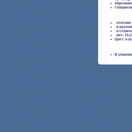
обрезине
Габаритн
плоские 
в разлож
в сложен
вес: 10,3
Цвет: в а
В упаковк