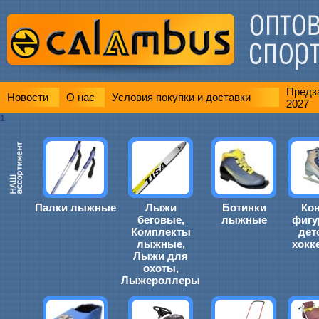
Предза
Новости
О нас
Условия покупки и доставки
2027
1
Палки лыжные
Лыжи
Ботинки
Ко
беговые,
лыжные
фигу
Комплекты
дет
лыжные,
хокк
Лыжи для
охоты,
Лыжероллеры