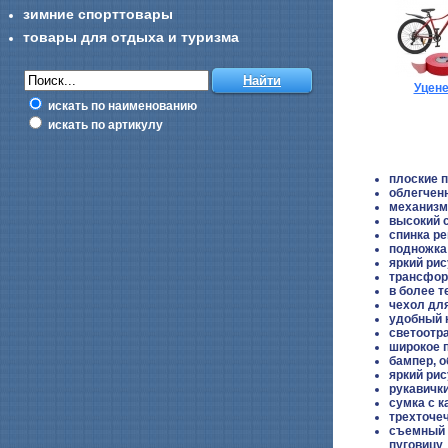
зимние спорттовары
товары для отдыха и туризма
Уцен
искать по наименованию
искать по артикулу
плоские 
облегчен
механизм
высокий 
спинка р
подножка
яркий рис
трансфор
в более 
чехол для
удобный 
светоотр
широкое 
бампер, о
яркий рис
рукавичк
сумка с 
трехточе
съемный п
пуговицу