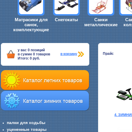
Матрасики для
Снегокаты
Санки
Са
санок,
металлические
кол
комплектующие
у вас
0
позиций
Прайс
в корзину
в сумме
0
товаров
Итого:
0
руб.
4. ЗИМН
палки для ходьбы
уцененные товары