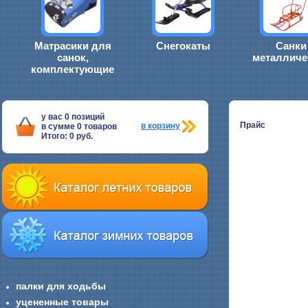
Матрасики для
Снегокаты
Санки
санок,
металличе
комплектующие
у вас
0
позиций
Прайс
в корзину
в сумме
0
товаров
Итого:
0
руб.
палки для ходьбы
уцененные товары