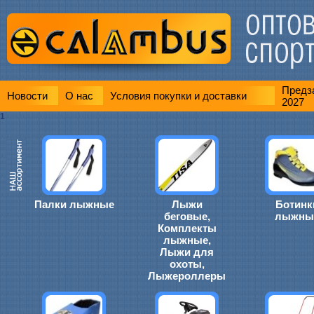
Предза
Новости
О нас
Условия покупки и доставки
2027
1
Палки лыжные
Лыжи
Ботинк
беговые,
лыжны
Комплекты
лыжные,
Лыжи для
охоты,
Лыжероллеры