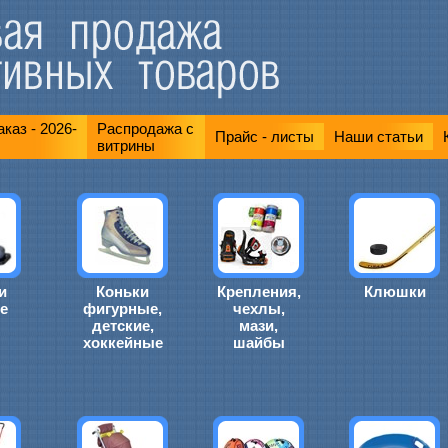
каз - 2026-
Распродажа с
Прайс - листы
Наши статьи
витрины
и
Коньки
Крепления,
Клюшки
е
фигурные,
чехлы,
детские,
мази,
хоккейные
шайбы