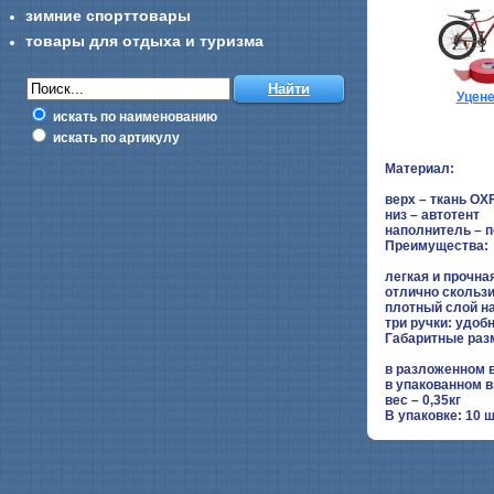
зимние спорттовары
товары для отдыха и туризма
Уцен
искать по наименованию
искать по артикулу
Материал:
верх – ткань O
низ – автотент
наполнитель – 
Преимущества:
легкая и прочна
отлично скольз
плотный слой н
три ручки: удоб
Габаритные р
в разложенном 
в упакованном 
вес – 0,35кг
В упаковке: 10 ш