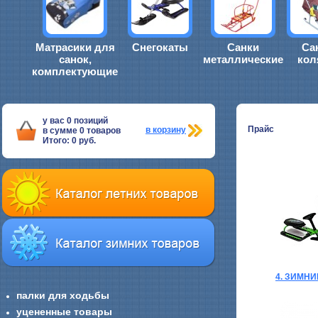
Матрасики для
Снегокаты
Санки
Са
санок,
металлические
кол
комплектующие
у вас
0
позиций
Прайс
в корзину
в сумме
0
товаров
Итого:
0
руб.
4. ЗИМН
палки для ходьбы
уцененные товары