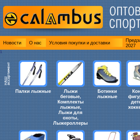
Предза
Новости
О нас
Условия покупки и доставки
2027
1
Палки лыжные
Лыжи
Ботинки
Ко
беговые,
лыжные
фигу
Комплекты
дет
лыжные,
хокк
Лыжи для
охоты,
Лыжероллеры