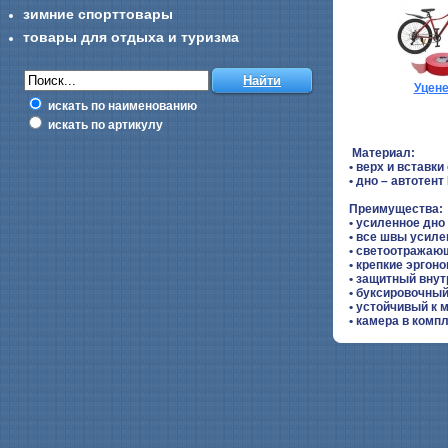
зимние спорттовары
товары для отдыха и туризма
Уцен
искать по наименованию
искать по артикулу
Материал:
• верх и вставк
• дно – автотент
Преимущества:
• усиленное дно
• все швы усиле
• светоотражаю
• крепкие эргон
• защитный внут
• буксировочны
• устойчивый к 
• камера в компл