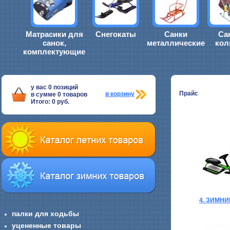
Матрасики для
Снегокаты
Санки
Са
санок,
металлические
кол
комплектующие
у вас
0
позиций
Прайс
в корзину
в сумме
0
товаров
Итого:
0
руб.
4. ЗИМН
палки для ходьбы
уцененные товары