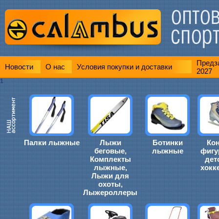
Предза
Новости
О нас
Условия покупки и доставки
2027
1
Палки лыжные
Лыжи
Ботинки
Ко
беговые,
лыжные
фигу
Комплекты
дет
лыжные,
хокк
Лыжи для
охоты,
Лыжероллеры